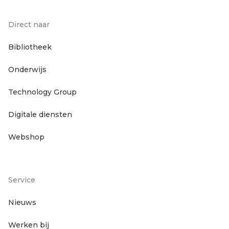
Direct naar
Footer
Bibliotheek
Onderwijs
hoofdnavigatie
Technology Group
Digitale diensten
Webshop
Service
Footer
Nieuws
Werken bij
servicenavigatie