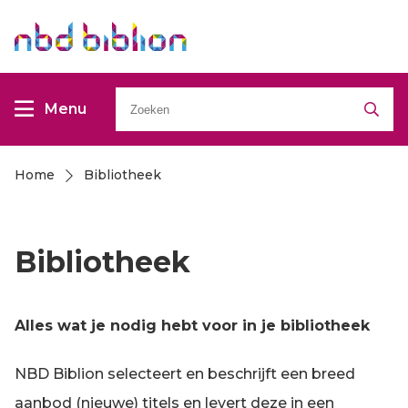
Overslaan
Overslaan
en
en
naar
naar
Zoeken
de
de
Menu
inhoud
inhoud
gaan
gaan
Home
Bibliotheek
Kruimelpad
Bibliotheek
Alles wat je nodig hebt voor in je bibliotheek
NBD Biblion selecteert en beschrijft een breed
aanbod (nieuwe) titels en levert deze in een