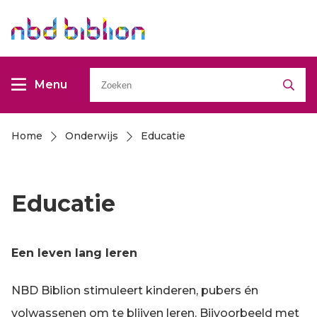
Overslaan
Overslaan
en
en
naar
naar
Zoeken
de
de
Menu
inhoud
inhoud
gaan
gaan
Home
Onderwijs
Educatie
Kruimelpad
Educatie
Een leven lang leren
NBD Biblion stimuleert kinderen, pubers én
volwassenen om te blijven leren. Bijvoorbeeld met