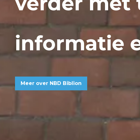
verder met 
informatie e
Meer over NBD Biblion