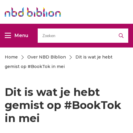
Overslaan
Overslaan
en
en
naar
naar
Zoeken
de
de
Menu
inhoud
inhoud
gaan
gaan
Home
Over NBD Biblion
Dit is wat je hebt
Kruimelpad
gemist op #BookTok in mei
Dit is wat je hebt
gemist op #BookTok
in mei