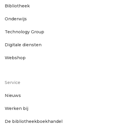
Footer
Bibliotheek
Onderwijs
hoofdnavigatie
Technology Group
Digitale diensten
Webshop
Service
Footer
Nieuws
Werken bij
servicenavigatie
De bibliotheekboekhandel