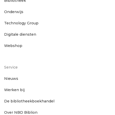
Bibliotheek
Onderwijs
hoofdnavigatie
Technology Group
Digitale diensten
Webshop
Service
Footer
Nieuws
Werken bij
servicenavigatie
De bibliotheekboekhandel
Over NBD Biblion