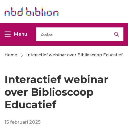
Overslaan
Overslaan
en
en
naar
naar
Zoeken
de
de
Menu
inhoud
inhoud
gaan
gaan
Home
Interactief webinar over Biblioscoop Educatief
Kruimelpad
Interactief webinar
over Biblioscoop
Educatief
15 februari 2025