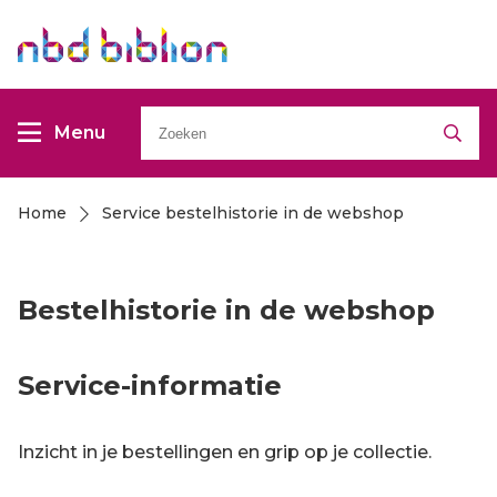
Overslaan
Overslaan
en
en
naar
naar
Zoeken
de
de
Menu
inhoud
inhoud
gaan
gaan
Home
Service bestelhistorie in de webshop
Kruimelpad
Bestelhistorie in de webshop
Service-informatie
Inzicht in je bestellingen en grip op je collectie.