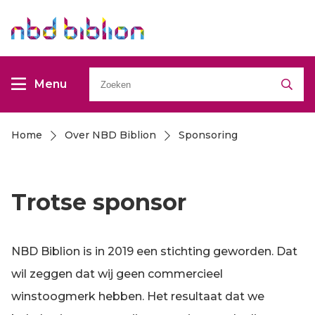
Overslaan
Overslaan
en
en
naar
naar
Zoeken
de
de
Menu
inhoud
inhoud
gaan
gaan
Home
Over NBD Biblion
Sponsoring
Kruimelpad
Trotse sponsor
NBD Biblion is in 2019 een stichting geworden. Dat
wil zeggen dat wij geen commercieel
winstoogmerk hebben. Het resultaat dat we