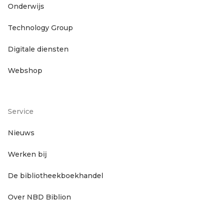
Onderwijs
hoofdnavigatie
Technology Group
Digitale diensten
Webshop
Service
Footer
Nieuws
Werken bij
servicenavigatie
De bibliotheekboekhandel
Over NBD Biblion