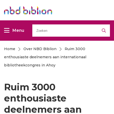
Overslaan
Overslaan
en
en
naar
naar
Zoeken
de
de
Menu
inhoud
inhoud
gaan
gaan
Home
Over NBD Biblion
Ruim 3000
Kruimelpad
enthousiaste deelnemers aan internationaal
bibliotheekcongres in Ahoy
Ruim 3000
enthousiaste
deelnemers aan