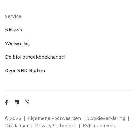
Service
Footer
Nieuws
Werken bij
servicenavigatie
De bibliotheekboekhandel
Over NBD Biblion
Footer
© 2026
Algemene voorwaarden
Cookieverklaring
Disclaimer
Privacy Statement
KVK-nummers
links