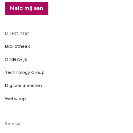
Meld mij aan
Direct naar
Footer
Bibliotheek
Onderwijs
hoofdnavigatie
Technology Group
Digitale diensten
Webshop
Service
Footer