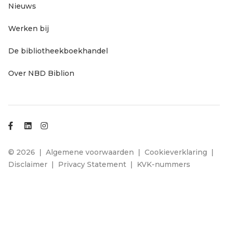
Nieuws
Werken bij
servicenavigatie
De bibliotheekboekhandel
Over NBD Biblion
Footer
© 2026
Algemene voorwaarden
Cookieverklaring
Disclaimer
Privacy Statement
KVK-nummers
links