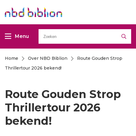
Overslaan
Overslaan
en
en
naar
naar
Zoeken
de
de
Menu
inhoud
inhoud
gaan
gaan
Home
Over NBD Biblion
Route Gouden Strop
Kruimelpad
Thrillertour 2026 bekend!
Route Gouden Strop
Thrillertour 2026
bekend!