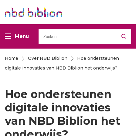
Overslaan
Overslaan
en
en
naar
naar
Zoeken
de
de
Menu
inhoud
inhoud
gaan
gaan
Home
Over NBD Biblion
Hoe ondersteunen
Kruimelpad
digitale innovaties van NBD Biblion het onderwijs?
Hoe ondersteunen
digitale innovaties
van NBD Biblion het
onderwijs?