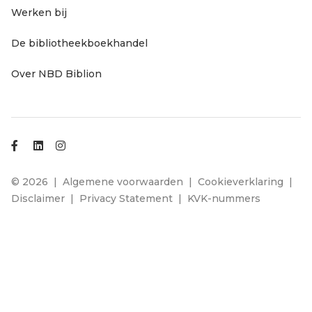
Werken bij
servicenavigatie
De bibliotheekboekhandel
Over NBD Biblion
Footer
© 2026
Algemene voorwaarden
Cookieverklaring
Disclaimer
Privacy Statement
KVK-nummers
links