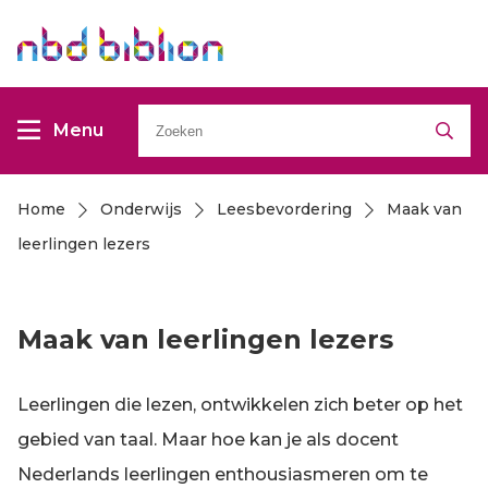
Overslaan
Overslaan
en
en
naar
naar
Zoeken
de
de
Menu
inhoud
inhoud
gaan
gaan
Home
Onderwijs
Leesbevordering
Maak van
Kruimelpad
leerlingen lezers
Maak van leerlingen lezers
Leerlingen die lezen, ontwikkelen zich beter op het
gebied van taal. Maar hoe kan je als docent
Nederlands leerlingen enthousiasmeren om te