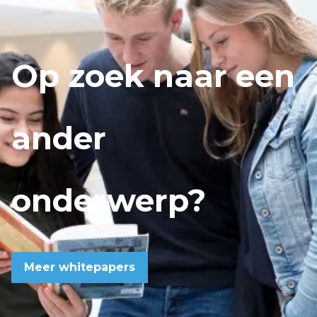
Op zoek naar een
ander
onderwerp?
Meer whitepapers