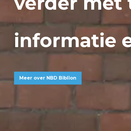
verder met 
informatie e
Meer over NBD Biblion